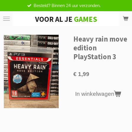
Besteld? Binnen 24 uur verzonden.
Ga
direct
VOOR AL JE
GAMES
naar
de
hoofdinhoud
Heavy rain move
edition
PlayStation 3
€ 1,99
In winkelwagen