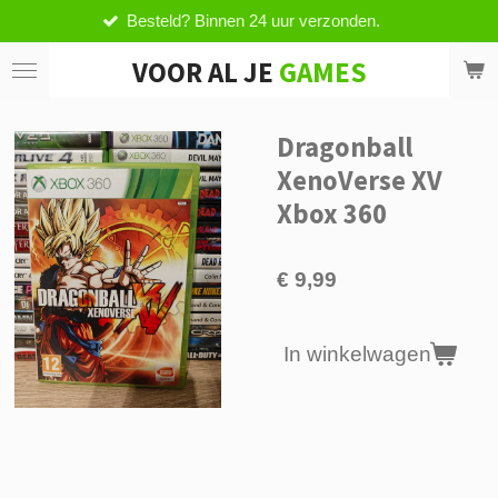
Besteld? Binnen 24 uur verzonden.
Ga
direct
VOOR AL JE
GAMES
naar
de
hoofdinhoud
Dragonball
XenoVerse XV
Xbox 360
€ 9,99
In winkelwagen