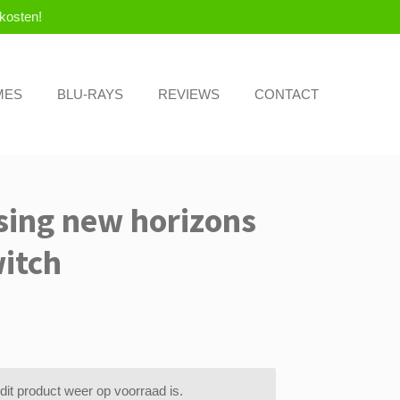
kosten!
MES
BLU-RAYS
REVIEWS
CONTACT
sing new horizons
itch
it product weer op voorraad is.