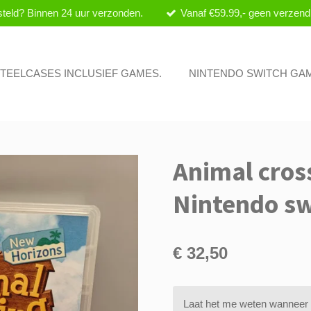
teld? Binnen 24 uur verzonden.
Vanaf €59.99,- geen verzend
 STEELCASES INCLUSIEF GAMES.
NINTENDO SWITCH GA
Animal cros
Nintendo sw
€ 32,50
Laat het me weten wanneer d