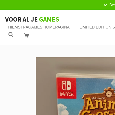
Bes
Ga
direct
naar
VOOR AL JE
GAMES
de
HIEMSTRAGAMES HOMEPAGINA
LIMITED EDITION
hoofdinhoud