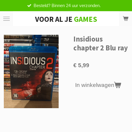
esteld? Binnen 24 uur verzonden.
V
Ga
direct
VOOR AL JE
GAMES
naar
de
hoofdinhoud
Insidious
chapter 2 Blu ray
€ 5,99
In winkelwagen