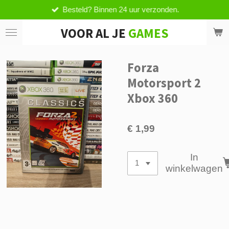
Besteld? Binnen 24 uur verzonden.
Ga
direct
VOOR AL JE
GAMES
naar
de
hoofdinhoud
Forza
Motorsport 2
Xbox 360
€ 1,99
In
winkelwagen