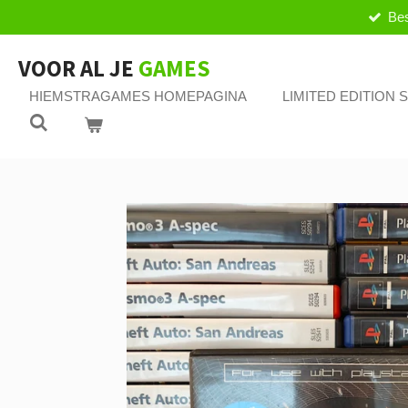
Bes
Ga
direct
naar
VOOR AL JE
GAMES
de
HIEMSTRAGAMES HOMEPAGINA
LIMITED EDITION
hoofdinhoud