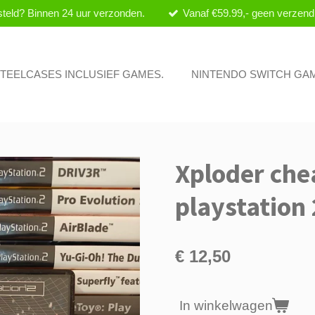
teld? Binnen 24 uur verzonden.
Vanaf €59.99,- geen verzend
 STEELCASES INCLUSIEF GAMES.
NINTENDO SWITCH GA
Xploder che
playstation 
€ 12,50
In winkelwagen