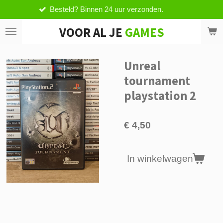
d? Binnen 24 uur verzonden.
Vanaf 
Ga
direct
VOOR AL JE
GAMES
naar
de
hoofdinhoud
Unreal
tournament
playstation 2
€ 4,50
In winkelwagen