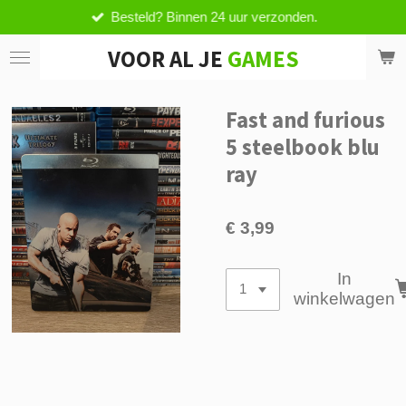
Besteld? Binnen 24 uur verzonden.
Ga
direct
VOOR AL JE
GAMES
naar
de
hoofdinhoud
Fast and furious
5 steelbook blu
ray
€ 3,99
In
winkelwagen