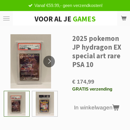
Vanaf €59.99,- geen verzendkosten!
Ga
direct
VOOR AL JE
GAMES
naar
de
hoofdinhoud
2025 pokemon
JP hydragon EX
special art rare
PSA 10
€ 174,99
GRATIS verzending
In winkelwagen