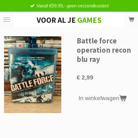
Vanaf €59.99,- geen verzendkosten!
Ga
direct
VOOR AL JE
GAMES
naar
de
hoofdinhoud
Battle force
operation recon
blu ray
€ 2,99
In winkelwagen