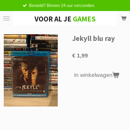
d? Binnen 24 uur verzonden.
Vanaf 
Ga
direct
VOOR AL JE
GAMES
naar
de
hoofdinhoud
Jekyll blu ray
€ 1,99
In winkelwagen