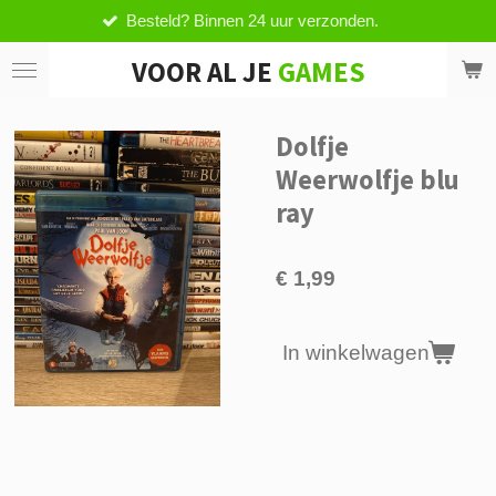
esteld? Binnen 24 uur verzonden.
V
Ga
direct
VOOR AL JE
GAMES
naar
de
hoofdinhoud
Dolfje
Weerwolfje blu
ray
€ 1,99
In winkelwagen