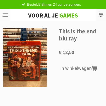
Besteld? Binnen 24 uur verzonden.
Ga
direct
VOOR AL JE
GAMES
naar
de
hoofdinhoud
This is the end
blu ray
€ 12,50
In winkelwagen