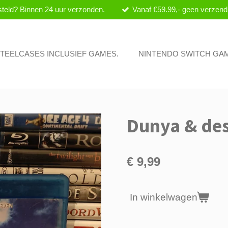
teld? Binnen 24 uur verzonden.
Vanaf €59.99,- geen verzend
 STEELCASES INCLUSIEF GAMES.
NINTENDO SWITCH GA
Dunya & des
€ 9,99
In winkelwagen