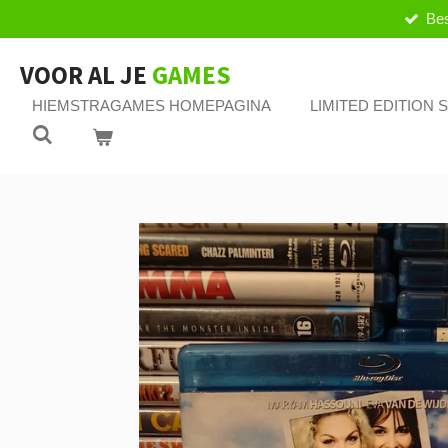
Bes
Ga
direct
naar
VOOR AL JE
GAMES
de
HIEMSTRAGAMES HOMEPAGINA
LIMITED EDITION
hoofdinhoud