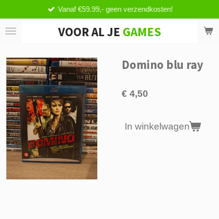
Vanaf €59.99,- geen verzendkosten!
Ga
direct
VOOR AL JE
GAMES
naar
de
hoofdinhoud
Domino blu ray
€ 4,50
In winkelwagen