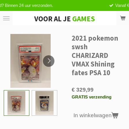
verzonden.
Vanaf €59.99,- geen ver
Ga
direct
VOOR AL JE
GAMES
naar
de
hoofdinhoud
2021 pokemon
swsh
CHARIZARD
VMAX Shining
fates PSA 10
€ 329,99
GRATIS verzending
In winkelwagen