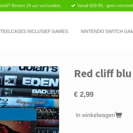
teld? Binnen 24 uur verzonden.
Vanaf €59.99,- geen verzend
 STEELCASES INCLUSIEF GAMES.
NINTENDO SWITCH GA
Red cliff blu
€ 2,99
In winkelwagen