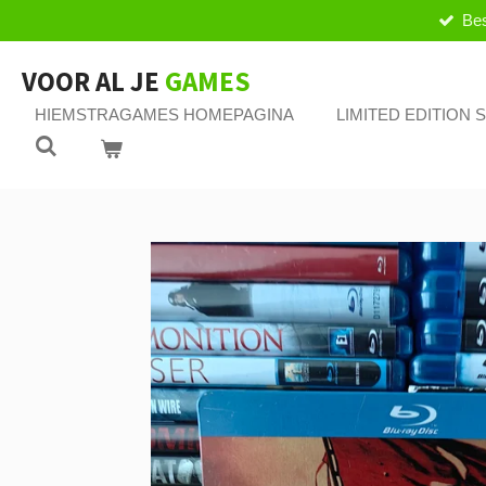
Bes
Ga
direct
naar
VOOR AL JE
GAMES
de
HIEMSTRAGAMES HOMEPAGINA
LIMITED EDITION
hoofdinhoud