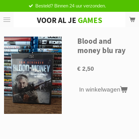
Besteld? Binnen 24 uur verzonden.
Ga
direct
VOOR AL JE
GAMES
naar
de
hoofdinhoud
Blood and
money blu ray
€ 2,50
In winkelwagen