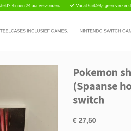
teld? Binnen 24 uur verzonden.
Vanaf €59.99,- geen verzend
 STEELCASES INCLUSIEF GAMES.
NINTENDO SWITCH GA
Pokemon shi
(Spaanse ho
switch
€ 27,50