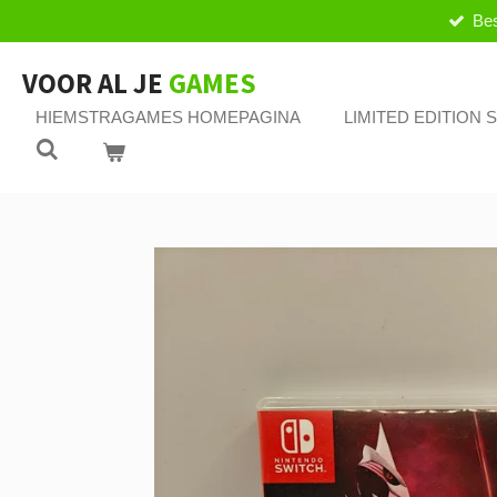
Bes
Ga
direct
naar
VOOR AL JE
GAMES
de
HIEMSTRAGAMES HOMEPAGINA
LIMITED EDITION
hoofdinhoud