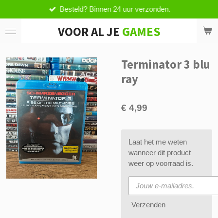
Besteld? Binnen 24 uur verzonden.
Ga
direct
VOOR AL JE
GAMES
naar
de
hoofdinhoud
Terminator 3 blu
ray
€ 4,99
Laat het me weten
wanneer dit product
weer op voorraad is.
Verzenden