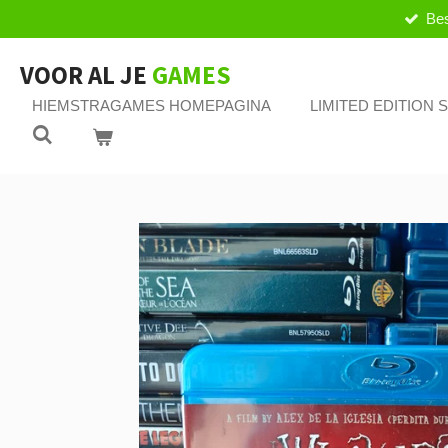
Bes
Ga
direct
naar
VOOR AL JE
GAMES
de
HIEMSTRAGAMES HOMEPAGINA
LIMITED EDITION
hoofdinhoud