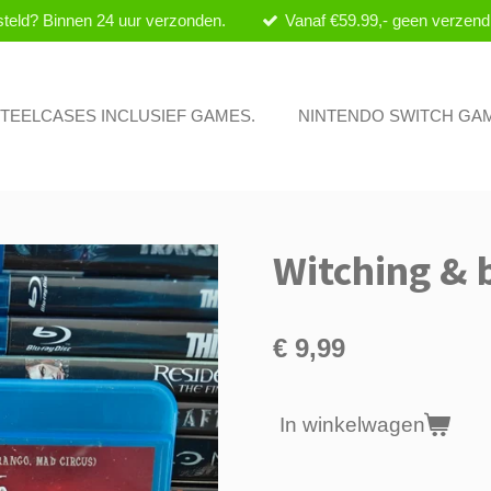
teld? Binnen 24 uur verzonden.
Vanaf €59.99,- geen verzend
 STEELCASES INCLUSIEF GAMES.
NINTENDO SWITCH GA
Witching & b
€ 9,99
In winkelwagen