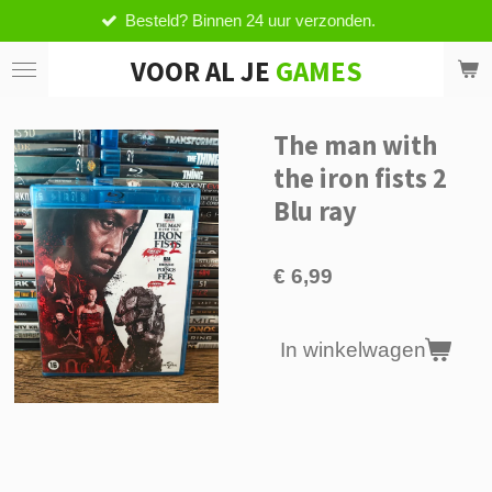
Besteld? Binnen 24 uur verzonden.
Ga
direct
VOOR AL JE
GAMES
naar
de
hoofdinhoud
The man with
the iron fists 2
Blu ray
€ 6,99
In winkelwagen