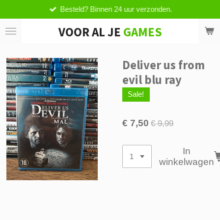
Besteld? Binnen 24 uur verzonden.
Ga
direct
VOOR AL JE
GAMES
naar
de
hoofdinhoud
Deliver us from
evil blu ray
Sale!
€ 7,50
€ 9,99
In
winkelwagen