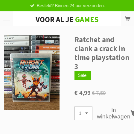
Besteld? Binnen 24 uur verzonden.
Ga
direct
VOOR AL JE
GAMES
naar
de
hoofdinhoud
Ratchet and
clank a crack in
time playstation
3
Sale!
€ 4,99
€ 7,50
In
winkelwagen