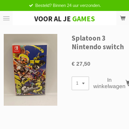
Besteld? Binnen 24 uur verzonden.
Ga
direct
VOOR AL JE
GAMES
naar
de
hoofdinhoud
Splatoon 3
Nintendo switch
€ 27,50
In
winkelwagen