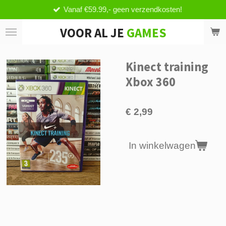
Vanaf €59.99,- geen verzendkosten!
Ga
direct
VOOR AL JE
GAMES
naar
de
hoofdinhoud
Kinect training
Xbox 360
€ 2,99
In winkelwagen