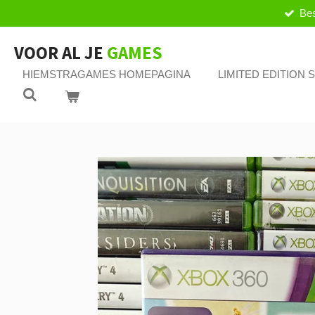
Bes
Ga
direct
naar
VOOR AL JE
GAMES
de
HIEMSTRAGAMES HOMEPAGINA
LIMITED EDITION
hoofdinhoud