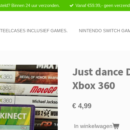
teld? Binnen 24 uur verzonden.
Vanaf €59.99,- geen verzend
 STEELCASES INCLUSIEF GAMES.
NINTENDO SWITCH GA
Just dance 
Xbox 360
€ 4,99
In winkelwagen