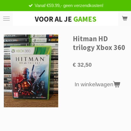
Vanaf €59.99,- geen verzendkosten!
Ga
direct
VOOR AL JE
GAMES
naar
de
hoofdinhoud
Hitman HD
trilogy Xbox 360
€ 32,50
In winkelwagen