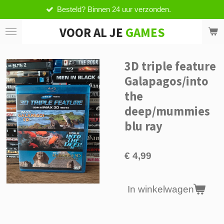
Besteld? Binnen 24 uur verzonden.
Ga
direct
VOOR AL JE
GAMES
naar
de
hoofdinhoud
3D triple feature
Galapagos/into
the
deep/mummies
blu ray
€ 4,99
In winkelwagen