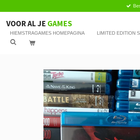
Bes
Ga
direct
naar
VOOR AL JE
GAMES
de
HIEMSTRAGAMES HOMEPAGINA
LIMITED EDITION
hoofdinhoud