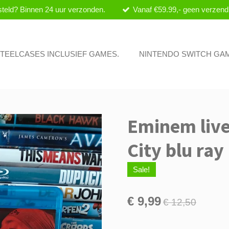
teld? Binnen 24 uur verzonden.
Vanaf €59.99,- geen verzend
 STEELCASES INCLUSIEF GAMES.
NINTENDO SWITCH GA
Eminem live
City blu ray
Sale!
€ 9,99
€ 12,50