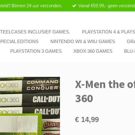
teld? Binnen 24 uur verzonden.
Vanaf €59.99,- geen verzend
 STEELCASES INCLUSIEF GAMES.
PLAYSTATION 4 & PLAY
PECIAL EDITIONS
NINTENDO WII & WIIU GAMES
GR
PLAYSTATION 3 GAMES
XBOX 360 GAMES
BLU
X-Men the o
360
€ 14,99