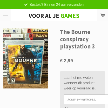
Besteld? Binnen 24 uur verzonden.
Ga
direct
VOOR AL JE
GAMES
naar
de
hoofdinhoud
The Bourne
conspiracy
playstation 3
€ 2,99
Laat het me weten
wanneer dit product
weer op voorraad is.