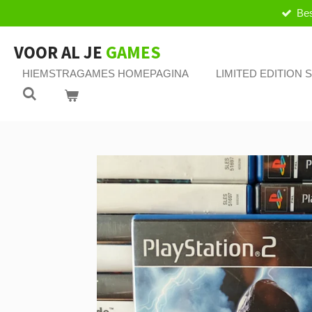
Bes
Ga
direct
naar
VOOR AL JE
GAMES
de
HIEMSTRAGAMES HOMEPAGINA
LIMITED EDITION
hoofdinhoud