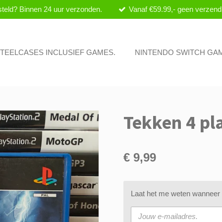
teld? Binnen 24 uur verzonden.
Vanaf €59.99,- geen verzend
 STEELCASES INCLUSIEF GAMES.
NINTENDO SWITCH GA
Tekken 4 pl
€ 9,99
Laat het me weten wanneer d