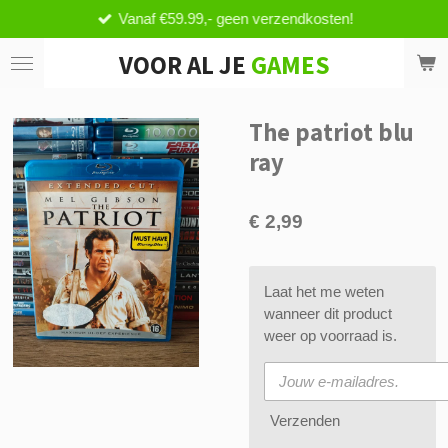
Vanaf €59.99,- geen verzendkosten!
Ga
direct
VOOR AL JE
GAMES
naar
de
hoofdinhoud
The patriot blu
ray
€ 2,99
Laat het me weten
wanneer dit product
weer op voorraad is.
Verzenden