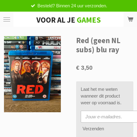
Besteld? Binnen 24 uur verzonden.
Ga
direct
VOOR AL JE
GAMES
naar
de
hoofdinhoud
Red (geen NL
subs) blu ray
€ 3,50
Laat het me weten
wanneer dit product
weer op voorraad is.
Verzenden