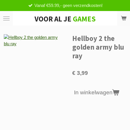
Vanaf €59.99,- geen verzendkosten!
Ga
direct
VOOR AL JE
GAMES
naar
de
hoofdinhoud
Hellboy 2 the
golden army blu
ray
€ 3,99
In winkelwagen