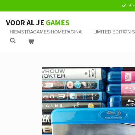
Bes
Ga
direct
naar
VOOR AL JE
GAMES
de
HIEMSTRAGAMES HOMEPAGINA
LIMITED EDITION
hoofdinhoud