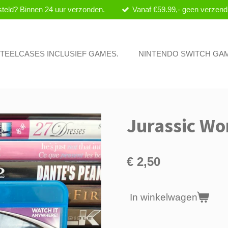
teld? Binnen 24 uur verzonden.
Vanaf €59.99,- geen verzend
 STEELCASES INCLUSIEF GAMES.
NINTENDO SWITCH GA
Jurassic Wor
€ 2,50
In winkelwagen