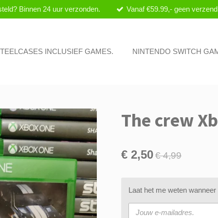
teld? Binnen 24 uur verzonden.
Vanaf €59.99,- geen verzend
 STEELCASES INCLUSIEF GAMES.
NINTENDO SWITCH GA
The crew Xb
€ 2,50
€ 4,99
Laat het me weten wanneer d