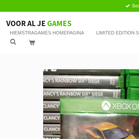
Bes
Ga
direct
naar
VOOR AL JE
GAMES
de
HIEMSTRAGAMES HOMEPAGINA
LIMITED EDITION
hoofdinhoud