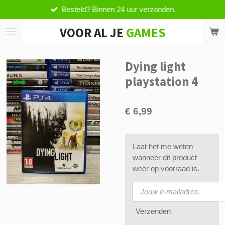
Besteld? Binnen 24 uur verzonden.
Ga
direct
VOOR AL JE
GAMES
naar
de
hoofdinhoud
Dying light
playstation 4
€ 6,99
Laat het me weten
wanneer dit product
weer op voorraad is.
Verzenden