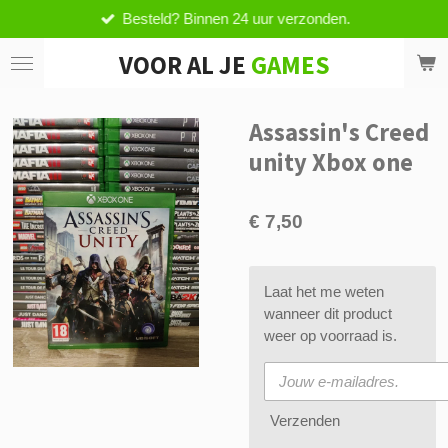
Besteld? Binnen 24 uur verzonden.
Ga
direct
VOOR AL JE
GAMES
naar
de
hoofdinhoud
Assassin's Creed
unity Xbox one
€ 7,50
Laat het me weten
wanneer dit product
weer op voorraad is.
Verzenden