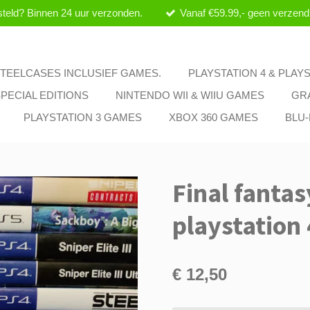
teld? Binnen 24 uur verzonden.
Vanaf €59.99,- geen verzend
 STEELCASES INCLUSIEF GAMES.
PLAYSTATION 4 & PLAY
PECIAL EDITIONS
NINTENDO WII & WIIU GAMES
GR
PLAYSTATION 3 GAMES
XBOX 360 GAMES
BLU
Final fanta
playstation 
€ 12,50