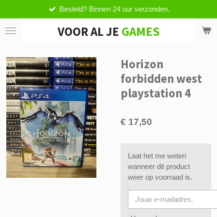
Besteld? Binnen 24 uur verzonden.
Ga
direct
VOOR AL JE
GAMES
naar
de
hoofdinhoud
Horizon
forbidden west
playstation 4
€ 17,50
Laat het me weten
wanneer dit product
weer op voorraad is.