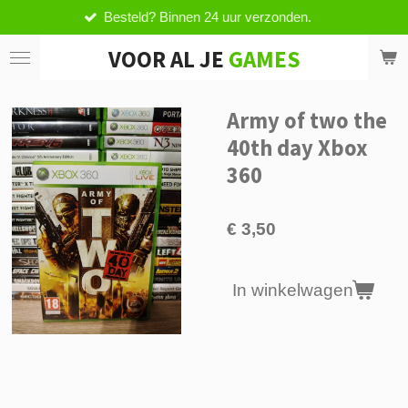
Besteld? Binnen 24 uur verzonden.
Ga
direct
VOOR AL JE
GAMES
naar
de
hoofdinhoud
Army of two the
40th day Xbox
360
€ 3,50
In winkelwagen