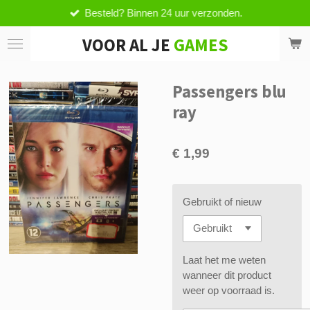
Besteld? Binnen 24 uur verzonden.
Ga
direct
VOOR AL JE
GAMES
naar
de
hoofdinhoud
Passengers blu
ray
€ 1,99
Gebruikt of nieuw
Laat het me weten
wanneer dit product
weer op voorraad is.