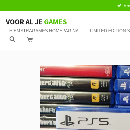
Bes
Ga
direct
naar
VOOR AL JE
GAMES
de
HIEMSTRAGAMES HOMEPAGINA
LIMITED EDITION
hoofdinhoud