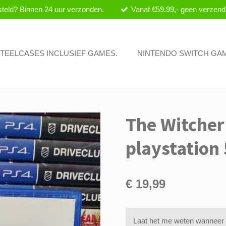
teld? Binnen 24 uur verzonden.
Vanaf €59.99,- geen verzend
 STEELCASES INCLUSIEF GAMES.
NINTENDO SWITCH GA
The Witcher
playstation 
€ 19,99
Laat het me weten wanneer d