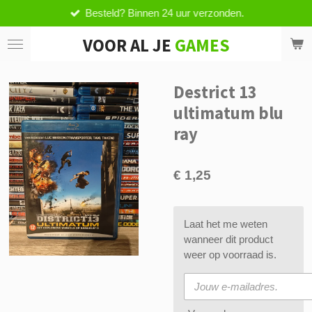
Besteld? Binnen 24 uur verzonden.
Ga
direct
VOOR AL JE
GAMES
naar
de
hoofdinhoud
Destrict 13
ultimatum blu
ray
€ 1,25
Laat het me weten
wanneer dit product
weer op voorraad is.