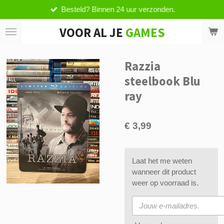
Besteld? Binnen 24 uur verzonden.
Ga
direct
VOOR AL JE
GAMES
naar
de
hoofdinhoud
Razzia
steelbook Blu
ray
€ 3,99
Laat het me weten
wanneer dit product
weer op voorraad is.