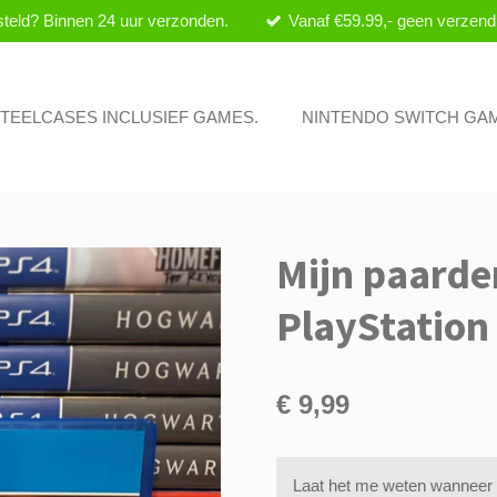
teld? Binnen 24 uur verzonden.
Vanaf €59.99,- geen verzend
 STEELCASES INCLUSIEF GAMES.
NINTENDO SWITCH GA
Mijn paarde
PlayStation
€ 9,99
Laat het me weten wanneer d