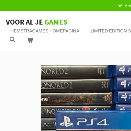
Bes
Ga
direct
naar
VOOR AL JE
GAMES
de
HIEMSTRAGAMES HOMEPAGINA
LIMITED EDITION
hoofdinhoud