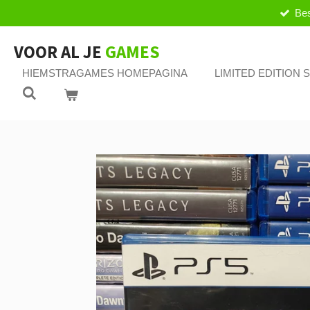
Bes
Ga
direct
naar
VOOR AL JE
GAMES
de
HIEMSTRAGAMES HOMEPAGINA
LIMITED EDITION
hoofdinhoud