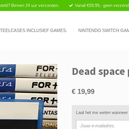
teld? Binnen 24 uur verzonden.
Vanaf €59.99,- geen verzend
 STEELCASES INCLUSIEF GAMES.
NINTENDO SWITCH GA
Dead space 
€ 19,99
Laat het me weten wanneer d