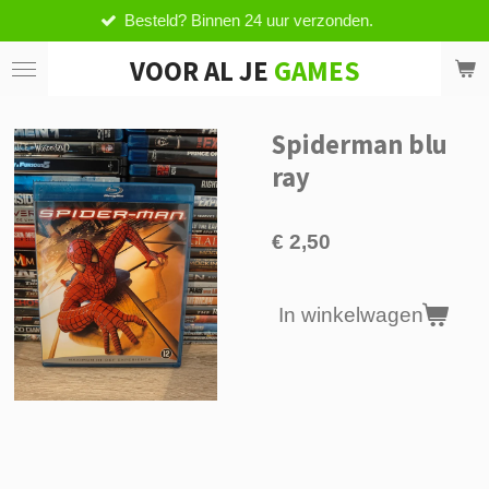
Besteld? Binnen 24 uur verzonden.
Ga
direct
VOOR AL JE
GAMES
naar
de
hoofdinhoud
Spiderman blu
ray
€ 2,50
In winkelwagen